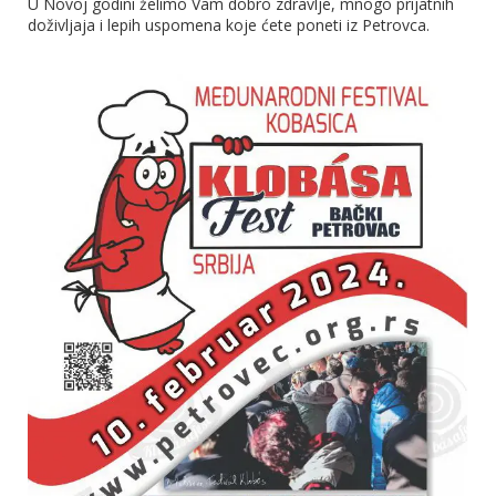
U Novoj godini želimo Vam dobro zdravlje, mnogo prijatnih
doživljaja i lepih uspomena koje ćete poneti iz Petrovca.