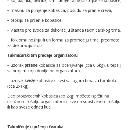
− so, papriku, beli luk, kim i druge tajne sastojke za kobasice,
− mašinu za punjenje kobasica, posudu za pranje creva,
− tepsiju za prženje kobasice,
− vlastite proizvode za dekoraciju štanda takmičarskog tima,
− folklornu nošnju ili uniformu za promociju tima, predmete
za dekoraciju stola
Takmičarski tim predaje organizatoru:
− uzorak
pržene
kobasice za ocenjivanje (cca 0,5kg), u tepsiji
sa brojem koju dobije od organizatora,
− uzorak
sveže
kobasice u kesi sa logom tima za tombolu
(cca 2x1kg).
Deo proizvedenih kobasica (do 2kg) možete ispržiti na
uslužnom roštilju organizatora ili sve na sopstvenom roštilju
ili kao sveže odneti kući.
Takmičenje u prženju čvaraka