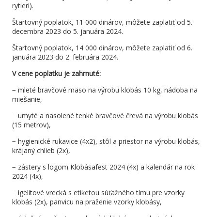
rytieri).
Štartovný poplatok, 11 000 dinárov, môžete zaplatiť od 5.
decembra 2023 do 5. januára 2024.
Štartovný poplatok, 14 000 dinárov, môžete zaplatiť od 6.
januára 2023 do 2. februára 2024.
V cene poplatku je zahrnuté:
− mleté bravčové mäso na výrobu klobás 10 kg, nádoba na
miešanie,
− umyté a nasolené tenké bravčové črevá na výrobu klobás
(15 metrov),
− hygienické rukavice (4x2), stôl a priestor na výrobu klobás,
krájaný chlieb (2x),
− zástery s logom Klobásafest 2024 (4x) a kalendár na rok
2024 (4x),
− igelitové vrecká s etiketou súťažného tímu pre vzorky
klobás (2x), panvicu na praženie vzorky klobásy,