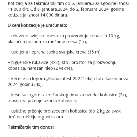
Kotizacija za takmičarski tim do 5. januara.2024.godine iznosi
11 000 din. Od 6. januara.2024. do 2. februara 2024. godine
kotizacija iznosi 14 000 dinara.
U ceni kotizacije je uračunato:
− mleveno svinjsko meso za proizvodnju kobasica 10 kg,
plastična posuda za mešanje mesa (1x),
− usoljena i oprana tanka svinjska creva (15 m),
− higijenske rukavice (4x2), sto i prostor za proizvodnju
kobasica, narezan hleb (2 vekne),
− kecelje sa logom „Klobásafest 2024“ (4x) i foto kalendar za
2024. godinu (4x),
− kese sa logom takmičarskog tima za uzorke kobasice (2x),
tepsiju za prženje uzorka kobasice,
− uslužno prženje proizvedenih kobasica (do 2 kg za svaki
tim) na roštilju organizatora
Takmičarski tim donosi: