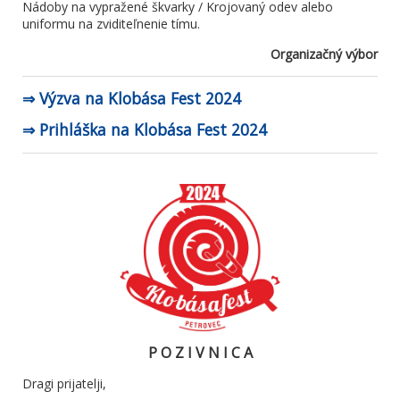
Nádoby na vypražené škvarky / Krojovaný odev alebo
uniformu na zviditeľnenie tímu.
Organizačný výbor
⇒ Výzva na Klobása Fest 2024
⇒ Prihláška na Klobása Fest 2024
P O Z I V N I C A
Dragi prijatelji,