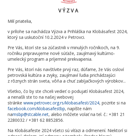
V Ý Z V A
Milí priatelia,
v prílohe sa nachádza Výzva a Prihláška na Klobásafest 2024,
ktorý sa uskutoční 10.2.2024 v Petrovci.
Pre Vás, ktorí ste sa zúčastnili v minulých ročníkoch, na 9.
ročníku pripravujeme nové súťaže, zaujímavý kultúrno-
umelecký program a príjemné prekvapenia.
Pre Vás, ktorí nás navštívite prvý raz, dúfame, že Vás osloví
petrovská kultúra a zvyky, zaujímaví ľudia prichádzajúci
z rôznych strán sveta, vôňa a chuť zabíjačkových výrobkov...
Všetko, čo by ste chceli vedieť o podujatí Klobásafest 2024,
a nenašli ste to na našej webovej
stránke
www.petrovec.org.rs/klobasafest/2024
, pozrite si na
facebook.com/klobasafestbp
, napíšte nám
na
msbp@stcable.net
, alebo môžete volať na tel. č.: +381 21
2280032 / +381 62 8852856.
Na Klobásafeste 2024 všetci sú víťazi a odmenení. Niektorí si