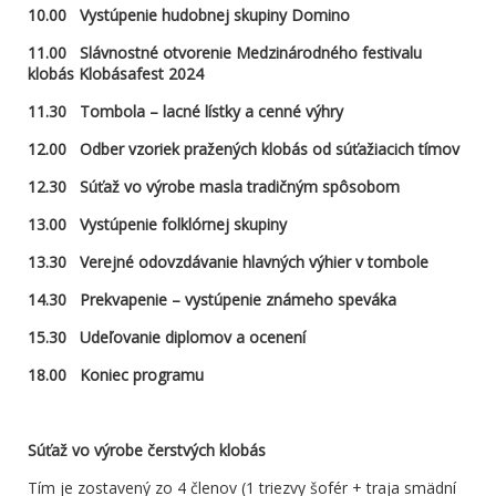
10.00
Vystúpenie
hudobnej skupiny Domino
11.00 Slávnostné otvorenie
Меdzinárodného
festivalu
klobás Klobásafest 2024
11.30 Tombola – lacné lístky a cenné výhry
12.00 Odber vzoriek pražených klobás od súťažiacich tímov
12.30 Súťaž vo výrobe masla tradičným spôsobom
13.00 Vystúpenie folklórnej skupiny
13.30 Verejné odovzdávanie hlavných výhier v tombole
14.30 Prekvapenie – vystúpenie známeho speváka
15.30 Udeľovanie diplomov a ocenení
18.00 Koniec programu
Súťaž vo výrobe čerstvých klobás
Tím je zostavený zo 4 členov (1 triezvy šofér + traja smädní