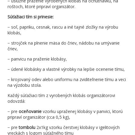
− úslužné praženie vyrobených klobás na ochutnávku, na
roštoch, ktoré pripraví organizátor.
Súťažiaci tím si prinesie:
− soľ, papriku, cesnak, rascu a iné tajné zložky na výrobu
klobás,
− strojček na plnenie mäsa do čriev, nádobu na umývanie
čriev,
− panvicu na praženie klobásy,
− údené klobásky a vlastné výrobky na lepšie ocenenie tímu,
− krojovaný odev alebo uniformu na zviditeľnenie tímu a veci
na výzdobu stola.
Každý súťažiaci tím z vyrobených klobás organizátorovi
odovzdá:
− pre
oceňovanie
vzorku upraženej klobásy v panvici, ktorú
pripraví organizátor (cca 0,5 kg),
− pre
tombolu
2x1kg vzorku čerstvej klobásy v igelitových
vreckách s logom súťažného tímu