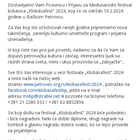
Dostavljamo Vam Pozivnicu i Prijavu za Međunarodni festival
kobasica „Klobásafest“ 2024, koji će se održati 10.2.2024.
godine u Bačkom Petrovcu.
Za Vas koji ste učestvovali ranijih godina pripremamo nova
takmičenja, zanimljiv kulturno-umetnički program i prijatna
iznenađenja.
Vi koji ćete nas prvi put posetiti, nadamo sa da će Vam sa
dopasti petrovačka kultura i običaji, interesantni ljudi sa
raznih strana sveta, miris i ukus proizvoda sa „zabijačke“...
Sve što Vas interesuje u vezi festivala „Klobásafest“ 2024
a niste našli na našoj web
stranici
www.petrovec.org.rs/klobasafest/2024
, potražite na
facebook.com/klobasafestbp
, pišite na e-mail
adresu
msbp@stcable.net
ili pozovite na brojeve telefona:
+381 21 2280 032 / +381 62 8852856.
Svi koji dođu na festival „Klobásafest“ 2024 biće pobednici
i biće nagrađeni. Neki će dobiti diplome, drugi nagrade na
tomboli a glavnu nagradu dobiće svako, ko se lepo provede
sa prijateljima.