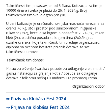
Takmičarski tim je sastavljen od 3 člana. Kotizacija za tim je
10000 dinara i treba je platiti do 26. 1. 2024.g. Broj
takmičarskih timova je ograničen (10).
U ceni kotizacije je uračunato: svinjska masnoća narezana za
čvarke 40 kg, sto i prostor pod suncobranom, higijenske
rukavice (3x2), kecelje sa logom Klobasafest 2024 (3x), rezan
hleb (2x), plastična posuda sa logom tima (2x0,5kg) za
uzorke čvaraka, koje takmičarski tim predaje organizatoru,
diploma sa ocenom kvaliteta prženih čvaraka za sve
takmičarske timove.
Takmičarski tim donosi:
Kotao za prženje čvaraka / posude za odlaganje vrele masti /
gasnu instalaciju za grejanje kotla / posude za odlaganje
čvaraka / folklornu nošnju ili uniformu za promociju tima.
Organizacioni odbor
⇒ Poziv na Klobása Fest 2024
⇒ Prijava na Klobása Fest 2024