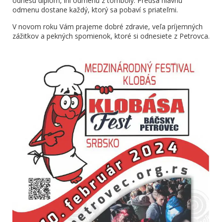
odnesú diplom, iní odmenu z tomboly. Predsa hlavnú
odmenu dostane každý, ktorý sa pobaví s priateľmi.
V novom roku Vám prajeme dobré zdravie, veľa príjemných
zážitkov a pekných spomienok, ktoré si odnesiete z Petrovca.