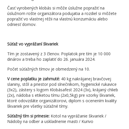
Časť vyrobených klobás si môže úslužne popražiť na
úslužnom rošte organizátora podujatia a rozdiel si môžete
popražiť vo vlastnej réžii na vlastnú konzumáciu alebo
odniesť domov.
Súťaž vo vyprážaní škvariek
Tím je zostavený z 3 členov. Poplatok pre tím je 10 000
dinárov a treba ho zaplatiť do 26. januára 2024.
Počet súťažných tímov je obmedzený na 10.
V cene poplatku je zahrnuté:
40 kg nakrájanej bravčovej
slaniny, stôl a priestor pod slnečníkom, hygienické rukavice
(3x2), zástery s logom Klobásafest 2024 (3x), krájaný chlieb
(2x), nádoba s etiketou tímu (2x0,5kg) pre vzorky škvariek,
ktoré odovzdáte organizátorovi, diplom s ocenením kvality
škvariek pre všetky súťažné tímy.
Súťažný tím si prinesie:
Kotol na vyprážanie škvariek /
Nádoby na odber a uskladnenie masti / Kurivo