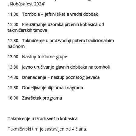
„Klobásafest 2024“
1
1
.
3
0 Tombola – jeftini tiket a vredni dobitak
12.00 Preuzimanje uzoraka prženih kobasica od
takmičarskih timova
12.30 Takmičenje u proizvodnji putera tradicionalnim
načinom
13.00 Nastup folklorne grupe
13.30 Javno uručivanje glavnih dobitaka na tomboli
14.30 Iznenađenje – nastup poznatog pevača
15.30 Dodeljivanje diploma i nagrada
18.00 Završetak programa
Takmičenje u izradi svežih kobasica
Takmičarski tim je sastavljen od 4 člana.