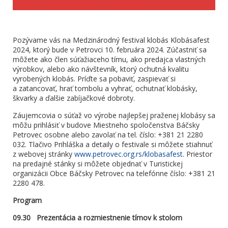
Pozývame vás na Medzinárodný festival klobás Klobásafest
2024, ktorý bude v Petrovci 10. februára 2024. Zúčastniť sa
môžete ako člen súťažiaceho tímu, ako predajca vlastných
výrobkov, alebo ako návštevník, ktorý ochutná kvalitu
vyrobených klobás. Príďte sa pobaviť, zaspievať si
a zatancovať, hrať tombolu a vyhrať, ochutnať klobásky,
škvarky a ďalšie zabíjačkové dobroty.
Záujemcovia o súťaž vo výrobe najlepšej praženej klobásy sa
môžu prihlásiť v budove Miestneho spoločenstva Báčsky
Petrovec osobne alebo zavolať na tel. číslo: +381 21 2280
032. Tlačivo Prihláška a detaily o festivale si môžete stiahnuť
z webovej stránky
www.petrovec.org.rs/klobasafest
. Priestor
na predajné stánky si môžete objednať v Turistickej
organizácii Obce Báčsky Petrovec na telefónne číslo: +381 21
2280 478.
Program
09.30 Prezentácia a rozmiestnenie tímov k stolom