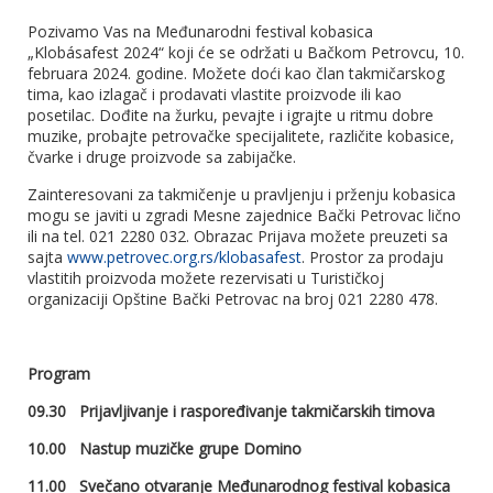
Pozivamo Vas na Međunarodni festival kobasica
„Klobásafest 2024“ koji će se održati u Bačkom Petrovcu, 10.
februara 2024. godine. Možete doći kao član takmičarskog
tima, kao izlagač i prodavati vlastite proizvode ili kao
posetilac. Dođite na žurku, pevajte i igrajte u ritmu dobre
muzike, probajte petrovačke specijalitete, različite kobasice,
čvarke i druge proizvode sa zabijačke.
Zainteresovani za takmičenje u pravljenju i prženju kobasica
mogu se javiti u zgradi Mesne zajednice Bački Petrovac lično
ili na tel. 021 2280 032. Obrazac Prijava možete preuzeti sa
sajta
www.petrovec.org.rs/klobasafest
. Prostor za prodaju
vlastitih proizvoda možete rezervisati u Turističkoj
organizaciji Opštine Bački Petrovac na broj 021 2280 478.
Program
09.30 Prijavljivanje i raspoređivanje takmičarskih timova
10.00 Nastup muzičke grupe Domino
11.00 Svečano otvaranje Međunarodnog festival kobasica