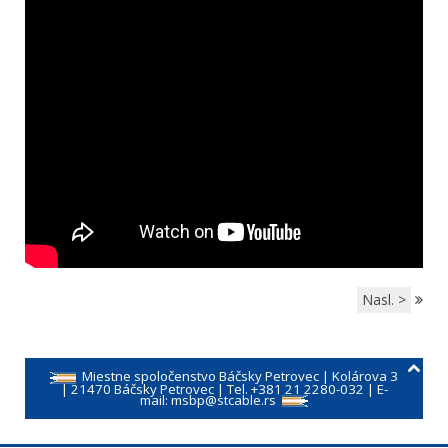
Nasl. >
Miestne spoločenstvo Báčsky Petrovec | Kolárova 3
| 21470 Báčsky Petrovec | Tel. +381 21 2280-032 | E-
mail:
msbp@stcable.rs