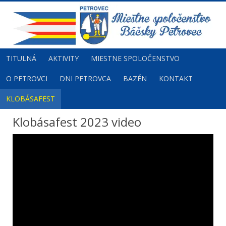
TITULNÁ
AKTIVITY
MIESTNE SPOLOČENSTVO
O PETROVCI
DNI PETROVCA
BAZÉN
KONTAKT
KLOBÁSAFEST
Klobásafest 2023 video